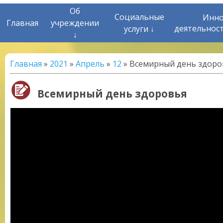
Об
Социальные
Инно
Главная
учреждении
деятельнос
услуги ↓
↓
Главная
»
2021
»
Апрель
»
12
» Всемирный день здоро
Всемирный день здоровья