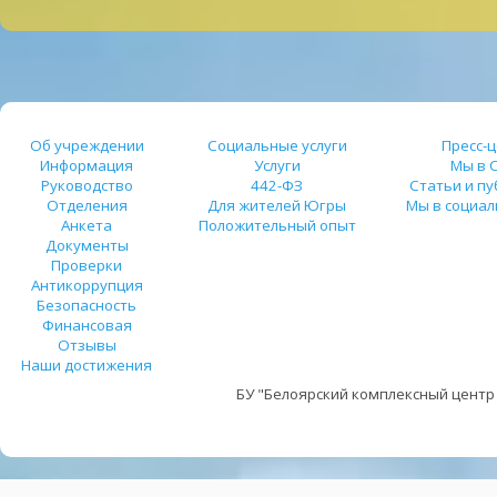
Об учреждении
Социальные услуги
Пресс-
Информация
Услуги
Мы в 
Руководство
442-ФЗ
Статьи и п
Отделения
Для жителей Югры
Мы в социал
Анкета
Положительный опыт
Документы
Проверки
Антикоррупция
Безопасность
Финансовая
Отзывы
Наши достижения
БУ "Белоярский комплексный центр