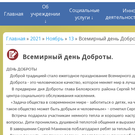
Об
Социальные
Инно
Главная
учреждении
деятельнос
услуги ↓
↓
Главная
»
2021
»
Ноябрь
»
13
» Всемирный день Добро
Всемирный день Доброты.
ДЕНЬ ДОБРОТЫ
Доброй традицией стало ежегодное празднование Всемирного д
Доброта - это человеческое качество, которое меняет мир в лучш
В предверии дня Доброты глава Белоярского района Сергей Ма
центра социального обслуживания населения.
«Задача общества в современном мире - заботиться о детях, на 
такое общество может быть добрым и человечным» - отметил Сер
Встреча подарила участникам немного тепла и хорошего настрое
вопросы. Дети прониклись душевной теплотой общения и выразили
В завершении Сергей Маненков поблагодарил ребят за теплый пр