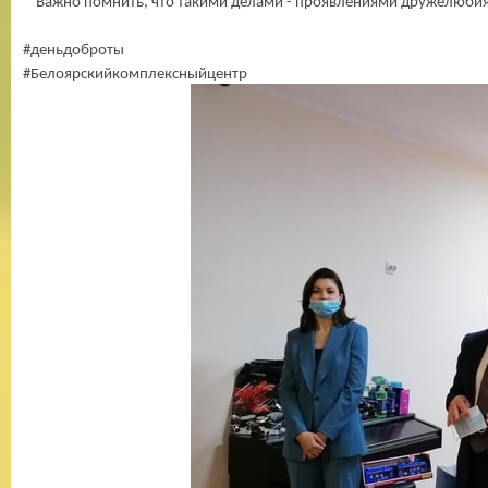
Важно помнить, что такими делами - проявлениями дружелюбия, 
#деньдоброты
#Белоярскийкомплексныйцентр