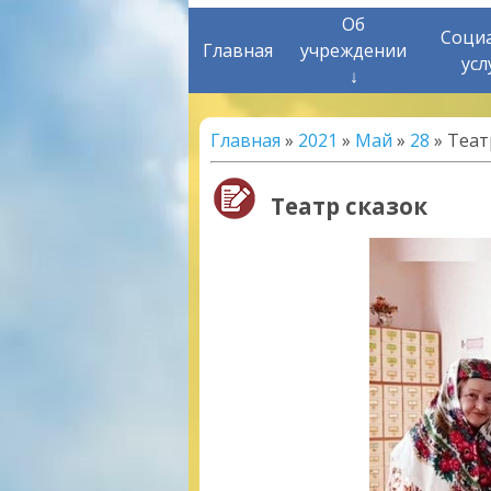
Об
Соци
Главная
учреждении
усл
↓
Главная
»
2021
»
Май
»
28
» Теат
Театр сказок