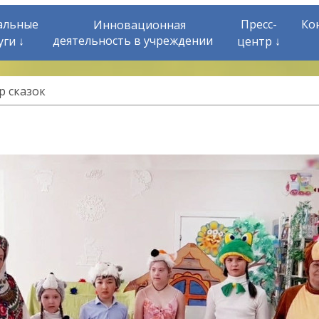
альные
Пресс-
Ко
Инновационная
деятельность в учреждении
уги ↓
центр ↓
р сказок