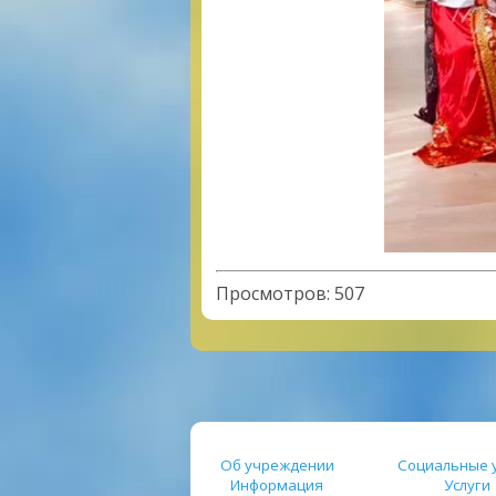
Просмотров
:
507
Об учреждении
Социальные у
Информация
Услуги