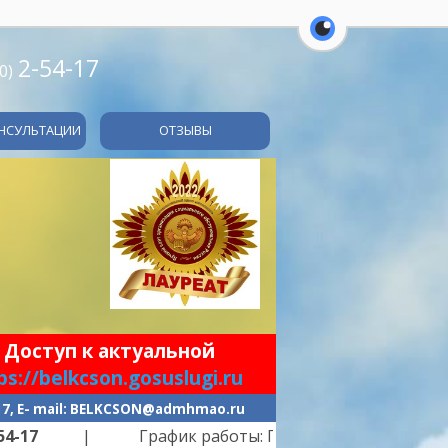
перейти на ве
2-54-17
0)
НСУЛЬТАЦИИ
ОТЗЫВЫ
 Доступ к актуальной
ps://belkcson.gosuslugi.ru
-17, E- mail: BELKCSON@admhmao.ru
 График работы: ПН-ПТ -
с 9.00 до 21.00
| пер