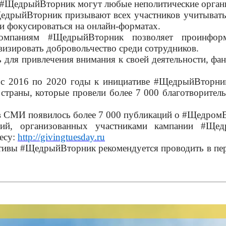
 #ЩедрыйВторник могут любые неполитические органи
дрыйВторник призывают всех участников учитывать
и фокусироваться на онлайн-форматах.
компаниям #ЩедрыйВторник позволяет проинфор
визировать добровольчество среди сотрудников.
для привлечения внимания к своей деятельности, фа
 с 2016 по 2020 годы к инициативе #ЩедрыйВторник
 страны, которые провели более 7 000 благотворите
 в СМИ появилось более 7 000 публикаций о #Щедром
й, организованных участниками кампании #Щедр
есу:
http://givingtuesday.ru
тивы #ЩедрыйВторник рекомендуется проводить в п