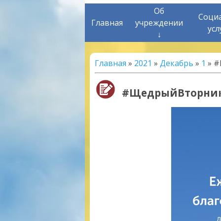
Об
Соци
Главная
учреждении
усл
↓
Главная
»
2021
»
Декабрь
»
1
» #
#ЩедрыйВторни