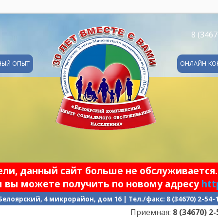
8 (3467
НЫЙ ОПЫТ
ОНЛАЙН-КО
и, данный сайт больше не обслуживается.
 вы можете получить по новому адресу
htt
 Белоярский, 4 микрорайон, дом 16 | Тел./факс: 8 (34670) 2-54
Приемная:
8 (34670) 2-54-17
|