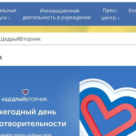
альные
Пресс-
Ко
Инновационная
деятельность в учреждении
уги ↓
центр ↓
ЩедрыйВторник
к