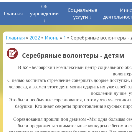
Об
Социальные
Инно
Главная
учреждении
деятельнос
услуги ↓
↓
Главная
»
2022
»
Июнь
»
1
» Серебряные волонтеры - 
Серебряные волонтеры - детям
В БУ «Белоярский комплексный центр социального обс
волонтер
С целью воспитать стремление совершать добрые поступки, 
человека, а взамен этого дети могли одарить их уже своей 
поколений лучше узн
Это были необычные соревнования, потому что участники н
бабушки. Кто знает секреты приготовления вкусных пирог
Соревнования прошли под девизом «Мы одна большая сем
были предложены занимательные конкурсы с бегом и ска