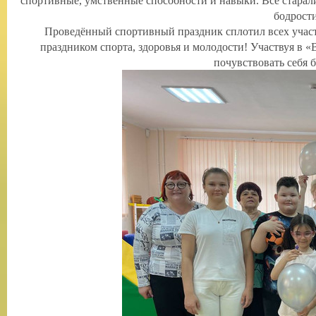
спортивные, умственные способности и навыки. Все старал
бодрости
Проведённый спортивный праздник сплотил всех участн
праздником спорта, здоровья и молодости! Участвуя в 
почувствовать себя 