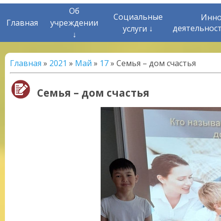
Об
Социальные
Инно
Главная
учреждении
деятельнос
услуги ↓
↓
Главная
»
2021
»
Май
»
17
» Семья – дом счастья
Семья – дом счастья