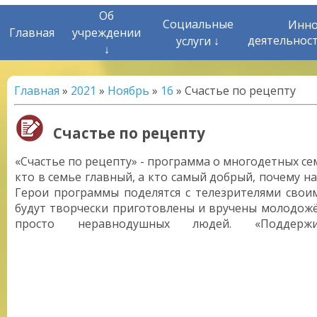
Об
Социальные
Инно
Главная
учреждении
деятельнос
услуги ↓
↓
Главная
»
2021
»
Ноябрь
»
16
» Счастье по рецепту
Счастье по рецепту
«Счастье по рецепту» - программа о многодетных с
кто в семье главный, а кто самый добрый, почему н
Герои программы поделятся с телезрителями своим
будут творчески приготовлены и вручены молодожё
просто неравнодушных людей. «Поддерж