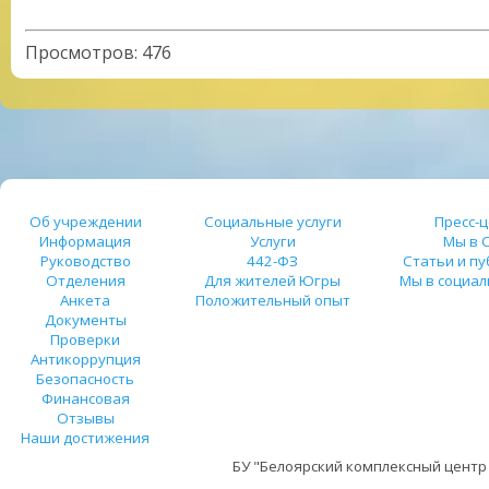
Просмотров
:
476
Об учреждении
Социальные услуги
Пресс-
Информация
Услуги
Мы в 
Руководство
442-ФЗ
Статьи и п
Отделения
Для жителей Югры
Мы в социал
Анкета
Положительный опыт
Документы
Проверки
Антикоррупция
Безопасность
Финансовая
Отзывы
Наши достижения
БУ "Белоярский комплексный центр