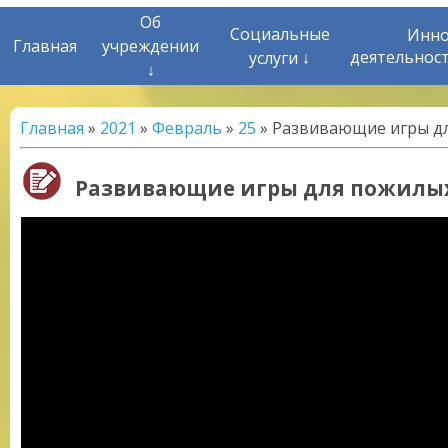
Об
Социальные
Инно
Главная
учреждении
деятельнос
услуги ↓
↓
Главная
»
2021
»
Февраль
»
25
» Развивающие игры д
Развивающие игры для пожилых