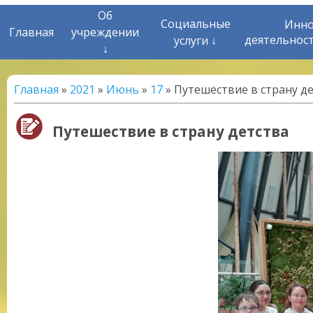
Об
Социальные
Инно
Главная
учреждении
деятельнос
услуги ↓
↓
Главная
»
2021
»
Июнь
»
17
» Путешествие в страну д
Путешествие в страну детства