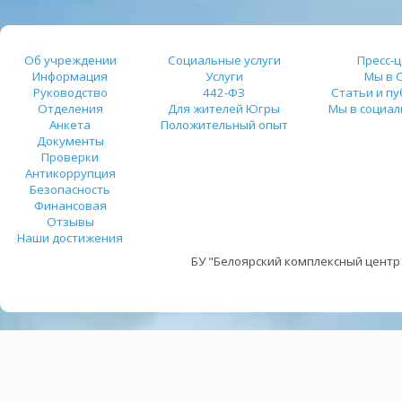
Об учреждении
Социальные услуги
Пресс-
Информация
Услуги
Мы в 
Руководство
442-ФЗ
Статьи и п
Отделения
Для жителей Югры
Мы в социал
Анкета
Положительный опыт
Документы
Проверки
Антикоррупция
Безопасность
Финансовая
Отзывы
Наши достижения
БУ "Белоярский комплексный центр