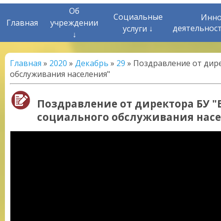
Об
Социальные
Инно
Главная
учреждении
деятельнос
услуги ↓
↓
Главная
»
2020
»
Декабрь
»
29
» Поздравление от дир
обслуживания населения"
Поздравление от директора БУ 
социального обслуживания нас