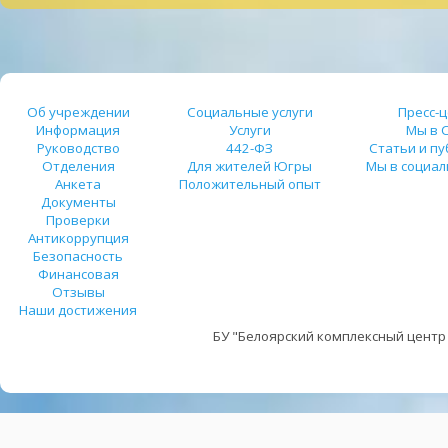
Об учреждении
Социальные услуги
Пресс-
Информация
Услуги
Мы в 
Руководство
442-ФЗ
Статьи и п
Отделения
Для жителей Югры
Мы в социал
Анкета
Положительный опыт
Документы
Проверки
Антикоррупция
Безопасность
Финансовая
Отзывы
Наши достижения
БУ "Белоярский комплексный центр