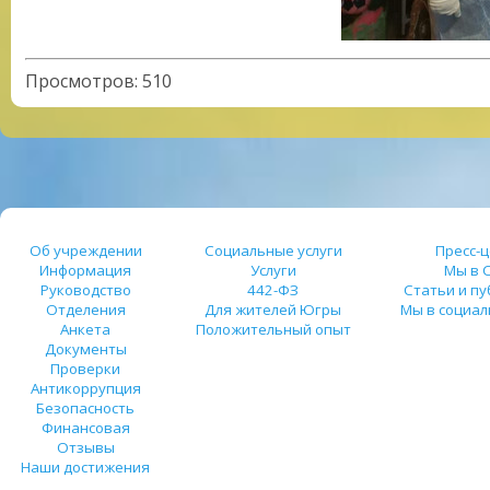
Просмотров
:
510
Об учреждении
Социальные услуги
Пресс-
Информация
Услуги
Мы в 
Руководство
442-ФЗ
Статьи и п
Отделения
Для жителей Югры
Мы в социал
Анкета
Положительный опыт
Документы
Проверки
Антикоррупция
Безопасность
Финансовая
Отзывы
Наши достижения