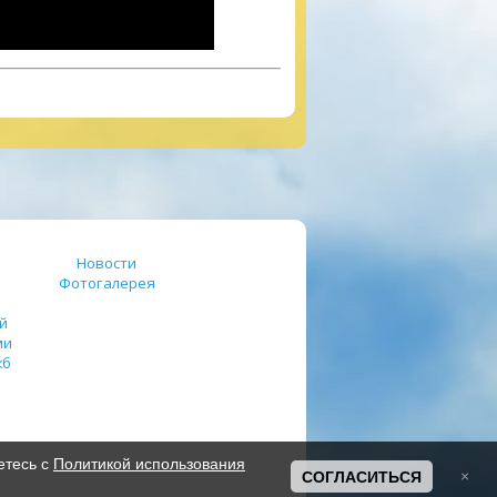
Новости
Фотогалерея
й
ми
жб
етесь с
Политикой использования
СОГЛАСИТЬСЯ