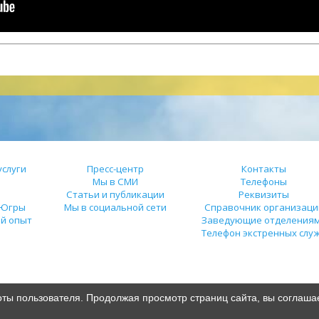
слуги
Пресс-центр
Контакты
Мы в СМИ
Телефоны
Статьи и публикации
Реквизиты
 Югры
Мы в социальной сети
Справочник организаци
й опыт
Заведующие отделения
Телефон экстренных слу
оты пользователя. Продолжая просмотр страниц сайта, вы соглаша