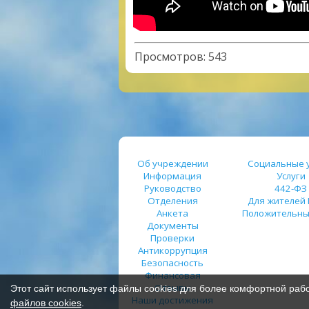
Просмотров
:
543
Об учреждении
Социальные у
Информация
Услуги
Руководство
442-ФЗ
Отделения
Для жителей
Анкета
Положительны
Документы
Проверки
Антикоррупция
Безопасность
Финансовая
Отзывы
Этот сайт использует файлы cookies для более комфортной раб
Наши достижения
файлов cookies
.