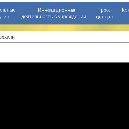
альные
Пресс-
Ко
Инновационная
деятельность в учреждении
уги ↓
центр ↓
оехали!