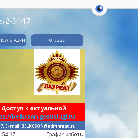
перейти на ве
2-54-17
0)
НСУЛЬТАЦИИ
ОТЗЫВЫ
 Доступ к актуальной
ps://belkcson.gosuslugi.ru
-17, E- mail: BELKCSON@admhmao.ru
7
| График работы: ПН-ПТ -
с 9.00 до 21.00
| п