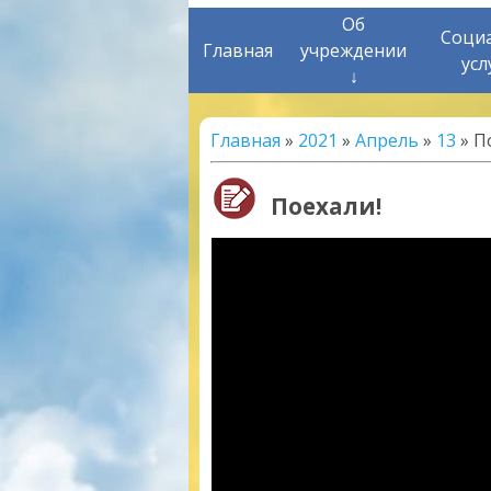
Об
Соци
Главная
учреждении
усл
↓
Главная
»
2021
»
Апрель
»
13
» П
Поехали!