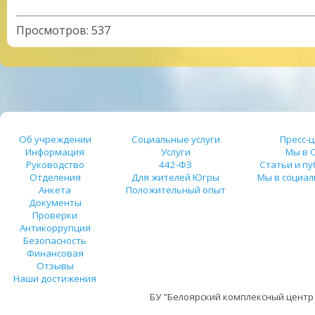
Просмотров
:
537
Об учреждении
Социальные услуги
Пресс-
Информация
Услуги
Мы в 
Руководство
442-ФЗ
Статьи и п
Отделения
Для жителей Югры
Мы в социал
Анкета
Положительный опыт
Документы
Проверки
Антикоррупция
Безопасность
Финансовая
Отзывы
Наши достижения
БУ "Белоярский комплексный центр