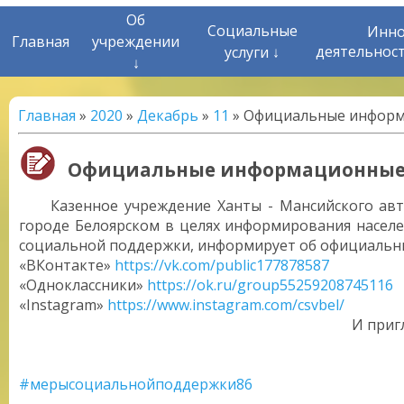
Об
Социальные
Инно
Главная
учреждении
деятельнос
услуги ↓
↓
Главная
»
2020
»
Декабрь
»
11
» Официальные информ
Официальные информационные 
Казенное учреждение Ханты - Мансийского авто
городе Белоярском в целях информирования населен
социальной поддержки, информирует об официальны
«ВКонтакте»
https://vk.com/public177878587
«Одноклассники»
https://ok.ru/group55259208745116
«Instagram»
https://www.instagram.com/csvbel/
И приг
#мерысоциальнойподдержки86