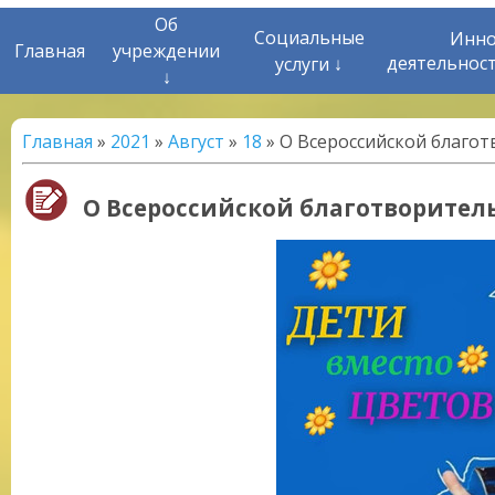
Об
Социальные
Инно
Главная
учреждении
деятельнос
услуги ↓
↓
Главная
»
2021
»
Август
»
18
» О Всероссийской благо
О Всероссийской благотворите