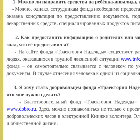
1. Можно ли направить средства на ребёнка-инвалида, 
- Можно, однако, сотрудникам фонда необходимо предостав
оказана консультация по предоставлению документов, по
лекарственных средств, специализированных продуктов пита
2. Как предоставить информацию о родителях или закон
знал, что её предоставил я?
- На сайте фонда «Траектория Надежды» существует раз
людях, оказавшихся в трудной жизненной ситуации
www
.tnf
фонда – он самостоятельно связывается с человеком по 
документы. В случае отнесения человека к одной из социал
3. Я хочу стать добровольцем фонда «Траектория Надеж
что мне нужно сделать?
- Благотворительный фонд «Траектория Надежды» зар
www
.
dobro
.
ru
. Здесь можно познакомиться не только с прое
добровольческих часов в электронной Книжке волонтёра. Э
и общественной жизни.