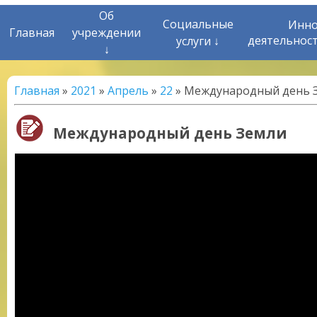
Об
Социальные
Инно
Главная
учреждении
деятельнос
услуги ↓
↓
Главная
»
2021
»
Апрель
»
22
» Международный день 
Международный день Земли