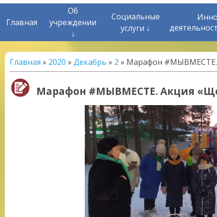
Об
Социальные
Инно
Главная
учреждении
деятельнос
услуги ↓
↓
Главная
»
2020
»
Декабрь
»
2
» Марафон #МЫВМЕСТЕ. 
Марафон #МЫВМЕСТЕ. Акция «Щ