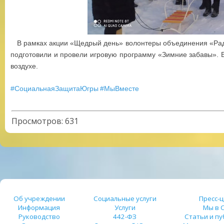
В рамках акции «Щедрый день» волонтеры объединения «Раду
подготовили и провели игровую программу «Зимние забавы». 
воздухе.
#СоциальнаяЗащитаЮгры
#МыВместе
Просмотров
:
631
Об учреждении
Социальные услуги
Пресс-
Информация
Услуги
Мы в 
Руководство
442-ФЗ
Статьи и п