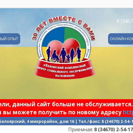
8 (3467
НЫЙ ОПЫТ
ОНЛАЙН-КО
и, данный сайт больше не обслуживается.
 вы можете получить по новому адресу
htt
 Белоярский, 4 микрорайон, дом 16 | Тел./факс: 8 (34670) 2-54
Приемная:
8 (34670) 2-54-17
| Г