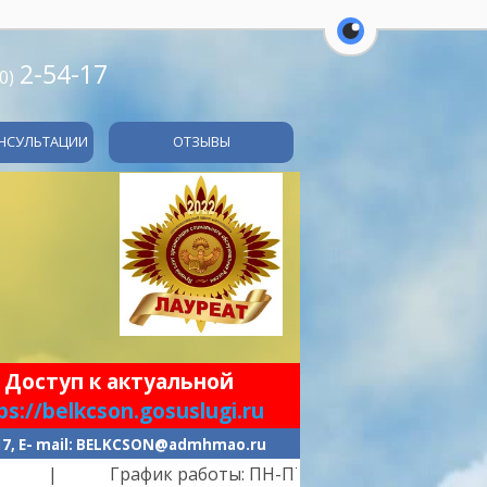
перейти на ве
2-54-17
0)
НСУЛЬТАЦИИ
ОТЗЫВЫ
 Доступ к актуальной
ps://belkcson.gosuslugi.ru
-17, E- mail: BELKCSON@admhmao.ru
рафик работы: ПН-ПТ -
с 9.00 до 21.00
| перерыв 