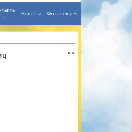
нтакты
Новости
Фотогалерея
↓
иц
10:29