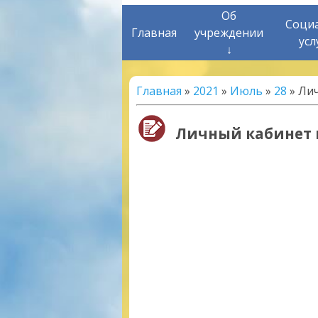
Об
Соци
Главная
учреждении
усл
↓
Главная
»
2021
»
Июль
»
28
» Ли
Личный кабинет 