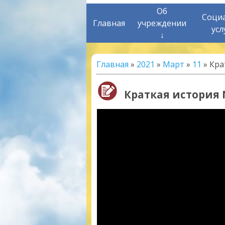
Об
Соци
Главная
учреждении
усл
↓
Главная
»
2021
»
Март
»
11
» Кра
Краткая история 