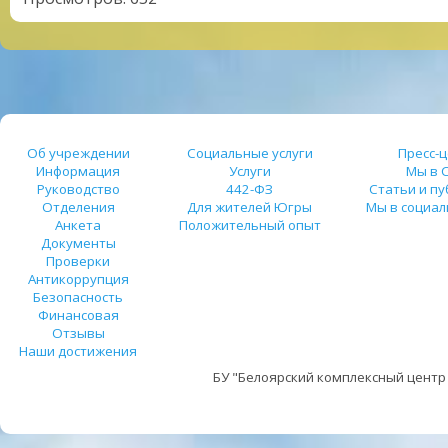
Об учреждении
Социальные услуги
Пресс-
Информация
Услуги
Мы в 
Руководство
442-ФЗ
Статьи и п
Отделения
Для жителей Югры
Мы в социал
Анкета
Положительный опыт
Документы
Проверки
Антикоррупция
Безопасность
Финансовая
Отзывы
Наши достижения
БУ "Белоярский комплексный центр