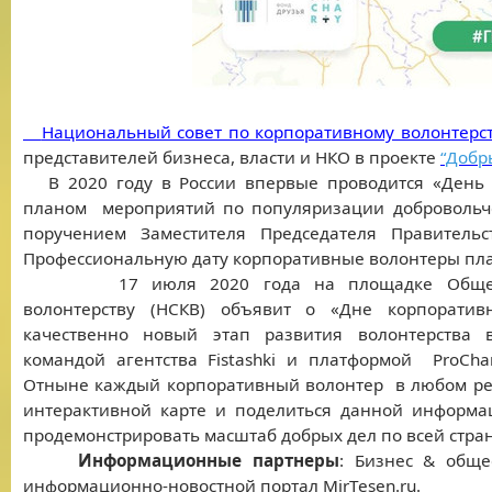
Национальный совет по корпоративному волонтерст
представителей бизнеса, власти и НКО в проекте
“Добр
В 2020 году в России впервые проводится «День ко
планом мероприятий по популяризации добровольче
поручением Заместителя Председателя Правитель
Профессиональную дату корпоративные волонтеры пла
17 июля 2020 года на площадке Обществен
волонтерству (НСКВ) объявит о «Дне корпоративн
качественно новый этап развития волонтерства 
командой агентства Fistashki и платформой ProCh
Отныне каждый корпоративный волонтер в любом рег
интерактивной карте и поделиться данной информац
продемонстрировать масштаб добрых дел по всей стран
Информационные партнеры
: Бизнес & обще
информационно-новостной портал MirTesen.ru.