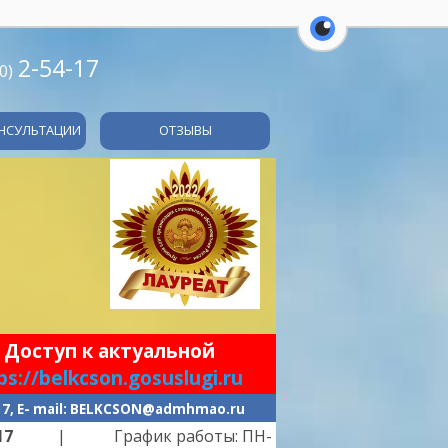
перейти на ве
2-54-17
0)
НСУЛЬТАЦИИ
ОТЗЫВЫ
 Доступ к актуальной
ps://belkcson.gosuslugi.ru
-17, E- mail: BELKCSON@admhmao.ru
к работы: ПН-ПТ -
с 9.00 до 21.00
| перерыв на о