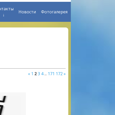
нтакты
Новости
Фотогалерея
↓
«
1
2
3
4
...
171
172
»