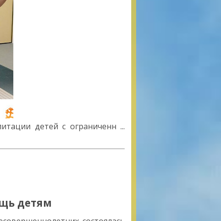
литации детей с ограниченн
...
ощь детям