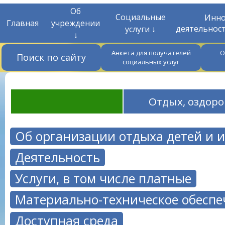
Об
Социальные
Инно
Главная
учреждении
деятельнос
услуги ↓
↓
Анкета для получателей
О
Поиск по сайту
социальных услуг
Отдых, оздоро
Об организации отдыха детей и 
Деятельность
Услуги, в том числе платные
Материально-техническое обеспе
Доступная среда