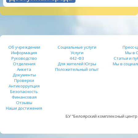
Об учреждении
Социальные услуги
Пресс-
Информация
Услуги
Мы в 
Руководство
442-ФЗ
Статьи и п
Отделения
Для жителей Югры
Мы в социал
Анкета
Положительный опыт
Документы
Проверки
Антикоррупция
Безопасность
Финансовая
Отзывы
Наши достижения
БУ "Белоярский комплексный центр