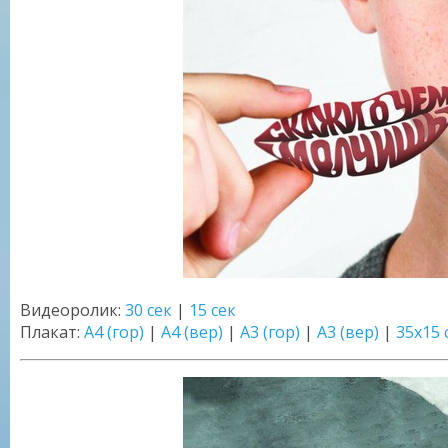
Видеоролик:
30 сек
|
15 сек
Плакат:
А4 (гор)
|
А4 (вер)
|
А3 (гор)
|
А3 (вер)
|
35х15