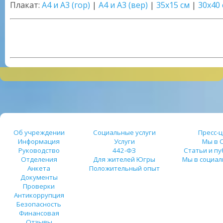
Плакат:
А4 и А3 (гор)
|
А4 и А3 (вер)
|
35х15 см
|
30х40
Об учреждении
Социальные услуги
Пресс-
Информация
Услуги
Мы в 
Руководство
442-ФЗ
Статьи и п
Отделения
Для жителей Югры
Мы в социал
Анкета
Положительный опыт
Документы
Проверки
Антикоррупция
Безопасность
Финансовая
Отзывы