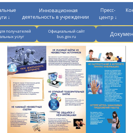
альные
Пресс-
Ко
Инновационная
деятельность в учреждении
уги ↓
центр ↓
для получателей
Официальный сайт
Докуме
альных услуг
bus.gov.ru