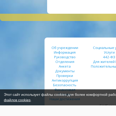
Об учреждении
Социальные у
Информация
Услуги
Руководство
442-ФЗ
Отделения
Для жителей
Анкета
Положительны
Документы
Проверки
Антикоррупция
Безопасность
Финансовая
Отзывы
Этот сайт использует файлы cookies для более комфортной раб
Наши достижения
файлов cookies
.
БУ "Бело