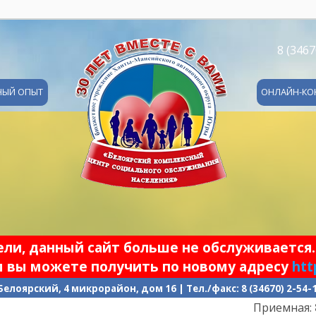
8 (3467
НЫЙ ОПЫТ
ОНЛАЙН-КО
и, данный сайт больше не обслуживается.
 вы можете получить по новому адресу
htt
 Белоярский, 4 микрорайон, дом 16 | Тел./факс: 8 (34670) 2-54
Приемная:
8 (3467