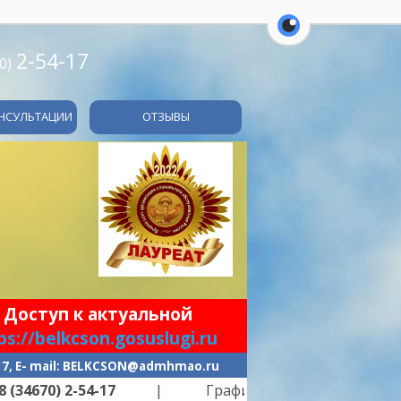
перейти на ве
2-54-17
0)
НСУЛЬТАЦИИ
ОТЗЫВЫ
 Доступ к актуальной
ps://belkcson.gosuslugi.ru
-17, E- mail: BELKCSON@admhmao.ru
0) 2-54-17
| График работы: ПН-ПТ -
с 9.00 до 