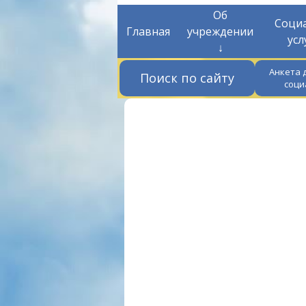
Об
Соци
Главная
учреждении
усл
↓
Анкета 
Поиск по сайту
соци